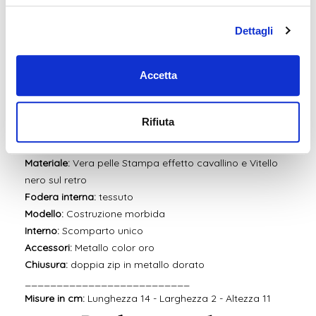
Un
accessorio multiuso pratico e indispensabile
da
comprare
per sé
o da acquistare come
idea regalo
!
Dettagli
La pelle
effetto cavallino
si conferma anche quest'anno
come un
must have
dell'autunno inverno sopratutto in
Accetta
stampa animalier.
Questo modello è disponibile anche in
altre fantasie
, una
più bella dell'altra.
Scoprile tutte online
e nelle
nostre
Rifiuta
boutique.
Materiale:
Vera pelle Stampa effetto cavallino e Vitello
nero sul retro
Fodera interna:
tessuto
Modello:
Costruzione morbida
Interno:
Scomparto unico
Accessori:
Metallo color oro
Chiusura:
doppia zip in metallo dorato
__________________________
Misure in cm:
Lunghezza 14 - Larghezza 2 - Altezza 11