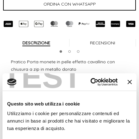
DESCRIZIONE
RECENSIONI
Pratico Porta monete in pelle effetto cavallino con
TEST
chiusura a zip in metallo dorato
Misure in cm: 14x2x11
Spedizione 24/48h Italia Gratuita
Elegante
portamonete
in
vera pelle stampa effetto
Questo sito web utilizza i cookie
cavallino
sulla parte frontale, retro in vera pelle di vitello
Utilizziamo i cookie per personalizzare contenuti ed
nero, con
chiusura a doppia zip
in metallo color oro.
annunci in base ai prodotti che hai visitato e migliorare la
Utile come portamonete oppure per riporre piccoli
tua esperienza di acquisto.
oggetti usandolo come
portachiavi
o
porta trucco
,
evitando così di perderli in borsa.