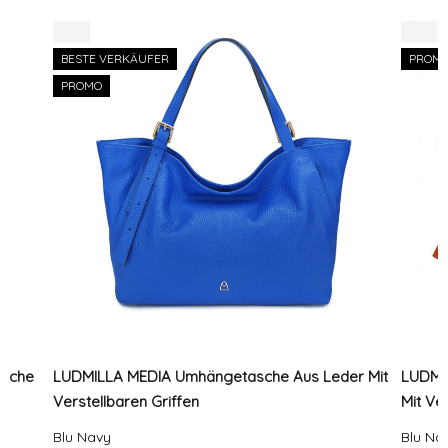
-8%
-7%
BESTE VERKÄUFER
PROM
PROMO
asche
LUDMILLA MEDIA Umhängetasche Aus Leder Mit
LUDMI
Verstellbaren Griffen
Mit Ve
Blu Navy
Blu Na