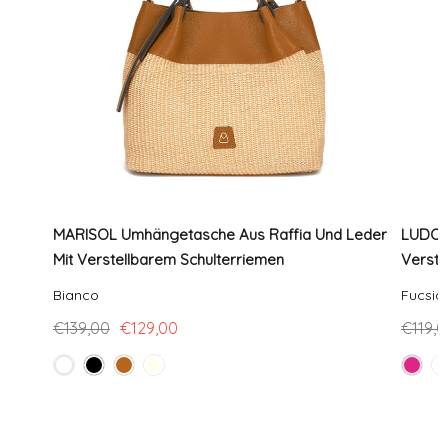
MARISOL Umhängetasche Aus Raffia Und Leder
LUDOV
Mit Verstellbarem Schulterriemen
Verste
Bianco
Fucsia
€139,00
€129,00
€119,0