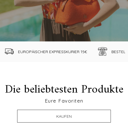
EUROPÄISCHER EXPRESSKURIER 15€
BESTELL
Die beliebtesten Produkte
Eure Favoriten
KAUFEN