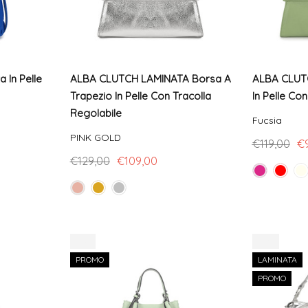
 In Pelle
ALBA CLUTCH LAMINATA Borsa A
ALBA CLUTC
Trapezio In Pelle Con Tracolla
In Pelle Co
Regolabile
Fucsia
PINK GOLD
€119,00
€
€129,00
€109,00
-8%
-14%
PROMO
LAMINATA
PROMO