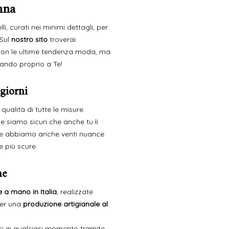
nna
li, curati nei minimi dettagli, per
 Sul
nostro sito
troverai
 con le ultime tendenza moda, ma
ando proprio a Te!
 giorni
qualità di tutte le misure.
e siamo sicuri che anche tu li
e abbiamo anche venti nuance
le più scure.
ne
e a mano in Italia
, realizzate
per una
produzione artigianale al
rci in qualsiasi momento tramite