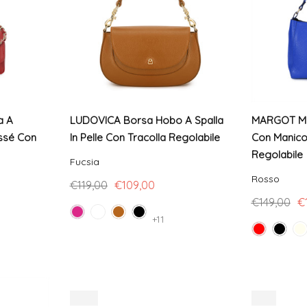
a A
LUDOVICA Borsa Hobo A Spalla
MARGOT MED
assé Con
In Pelle Con Tracolla Regolabile
Con Manico 
Regolabile
Fucsia
Rosso
€119,00
€109,00
€149,00
€
+11
-10%
-4%