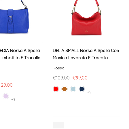
IA Borsa A Spalla
DELIA SMALL Borsa A Spalla Con
Imbottito E Tracolla
Manico Lavorato E Tracolla
Rosso
€109,00
€99,00
129,00
+9
+9
-9%