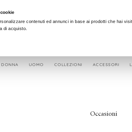
SPEDIZIONE GRATIS + OMAGGIO SU OGNI ORDINE
 cookie
PAGA ANCHE ALLA CONSEGNA
SPEDIZIONE GRATIS + OMAGGIO SU OGNI ORDINE
rsonalizzare contenuti ed annunci in base ai prodotti che hai visi
a di acquisto.
DONNA
UOMO
COLLEZIONI
ACCESSORI
Occasioni