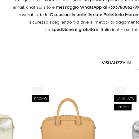
email, chat sul sito e
messaggio WhatsApp al
+39378086279
troverai tutte le
Occasioni in pelle firmate Pelletteria Maran
sicurezza scegliendo tra diversi metodi di pagamento
La
spedizione è gratuita
in Italia inoltre su tutt
VISUALIZZA IN:
-8%
-9%
PROMO
LAMINATA
PROMO