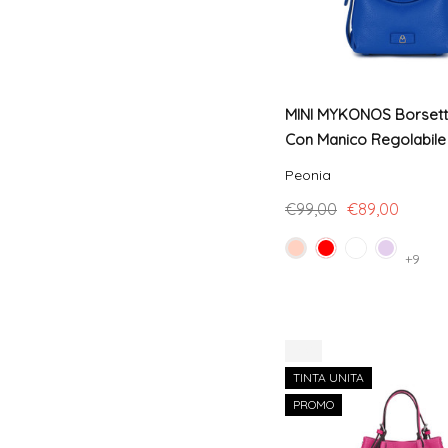
MINI MYKONOS Borsetta
Con Manico Regolabile
Peonia
€99,00
€89,00
+9
-8%
TINTA UNITA
PROMO