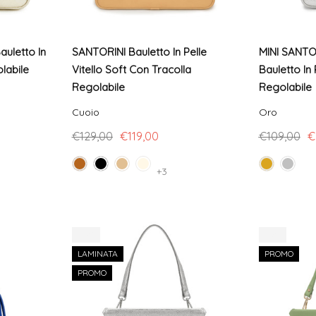
uletto In
SANTORINI Bauletto In Pelle
MINI SANTO
labile
Vitello Soft Con Tracolla
Bauletto In 
Regolabile
Regolabile
Cuoio
Oro
€129,00
€119,00
€109,00
€
+3
-16%
-17%
LAMINATA
PROMO
PROMO