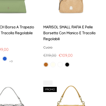
H Borsa A Trapezio
MARISOL SMALL RAFIA E Pelle
n Tracolla Regolabile
Borsetta Con Manico E Tracolla
Regolabili
Cuoio
99,00
€119,00
€109,00
+9
-14%
PROMO