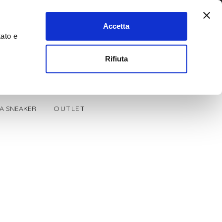
Accetta
tato e
0
Cerca
Rifiuta
LA SNEAKER
OUTLET