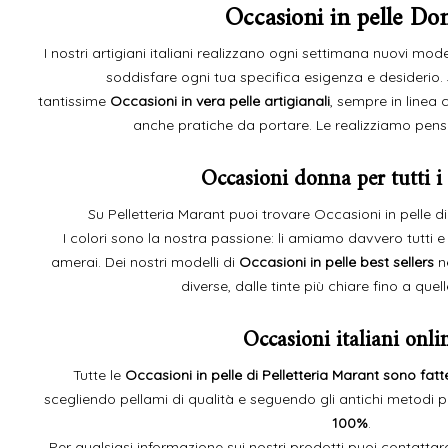
Occasioni in pelle Do
I nostri artigiani italiani realizzano ogni settimana nuovi model
soddisfare ogni tua specifica esigenza e desiderio.
tantissime
Occasioni in vera pelle artigianali
, sempre in linea
anche pratiche da portare. Le realizziamo pens
Occasioni donna per tutti i
Su Pelletteria Marant puoi trovare Occasioni in pelle di 
I colori sono la nostra passione: li amiamo davvero tutti e 
amerai. Dei nostri modelli di
Occasioni in pelle best sellers
n
diverse, dalle tinte più chiare fino a quel
Occasioni italiani onli
Tutte le
Occasioni in pelle di Pelletteria Marant sono fatt
scegliendo pellami di qualità e seguendo gli antichi metodi 
100%
.
Per qualsiasi informazione sui nostri prodotti puoi contatta