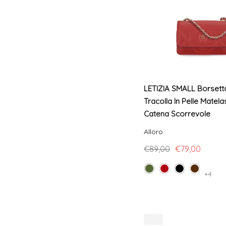
LETIZIA SMALL Borsett
Tracolla In Pelle Matel
Catena Scorrevole
Alloro
€89,00
€79,00
+4
-9%