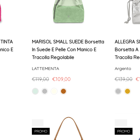
 TINTA
MARISOL SMALL SUEDE Borsetta
ALLEGRA S
nico E
In Suede E Pelle Con Manico E
Borsetta A 
Tracolla Regolabile
Tracolla Re
LATTEMENTA
Argento
€119,00
€109,00
€139,00
€
-8%
-13%
PROMO
PROMO