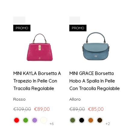
-18%
-4%
-10
PROMO
PROMO
PR
MINI KAYLA Borsetta A
MINI GRACE Borsetta
MIN
Trapezio In Pelle Con
Hobo A Spalla In Pelle
Bors
Tracolla Regolabile
Con Tracolla Regolabile
Con 
Rosso
Alloro
Oro
€109,00
€89,00
€89,00
€85,00
€99
+6
+2