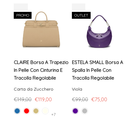
-20%
-24%
-16%
PROMO
OUTLET
PR
CLAIRE Borsa A Trapezio
ESTELA SMALL Borsa A
KAYL
In Pelle Con Cinturina E
Spalla In Pelle Con
In P
Tracolla Regolabile
Tracolla Regolabile
Lung
Rego
Carta da Zucchero
Viola
Nero
€149,00
€119,00
€99,00
€75,00
€12
+7